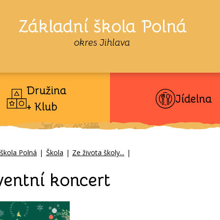
Základní škola Polná
okres Jihlava
Družina
Jídelna
+ Klub
 škola Polná
|
Škola
|
Ze života školy...
|
entní koncert