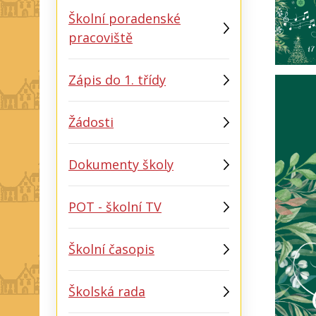
Školní poradenské
pracoviště
Zápis do 1. třídy
Žádosti
Dokumenty školy
POT - školní TV
Školní časopis
Školská rada