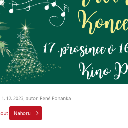
 1. 12. 2023, autor: René Pohanka
nout
Nahoru