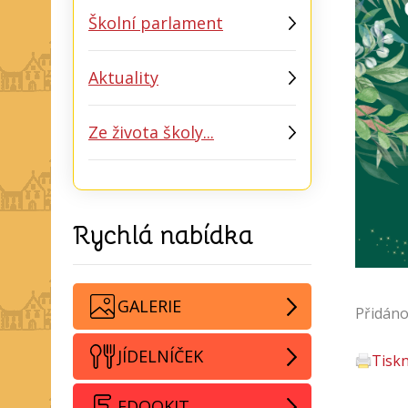
Školní parlament
Aktuality
Ze života školy...
Rychlá nabídka
GALERIE
Přidáno
JÍDELNÍČEK
Tisk
EDOOKIT