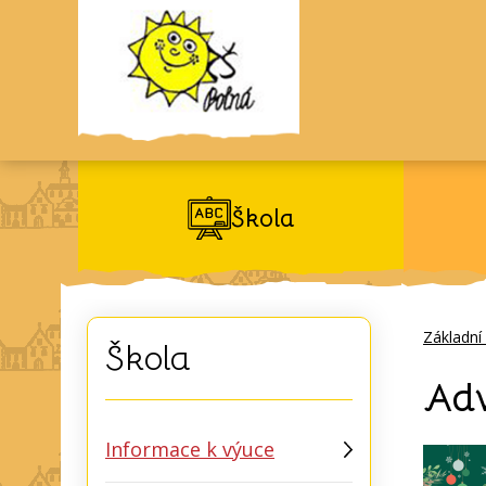
Škola
Základní
Škola
Adv
Informace k výuce