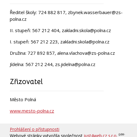
Ředitel školy: 724 882 817, zbynek.wasserbauer@zs-
polna.cz
II. stupeň: 567 212 404, zakladni.skola@polna.cz
I. stupeň: 567 212 223, zakladni.skola@polna.cz
Družina: 727 892 857, alena.vlachova@zs-polna.cz
Jídelna: 567 212 244, zs.jidelna@polna.cz
Zřizovatel
Město Polná
www.mesto-polna.cz
Prohlášení o přístupnosti
Webové stránky vytvořila společnost
just4web.cz s.r.o.
(J4W-