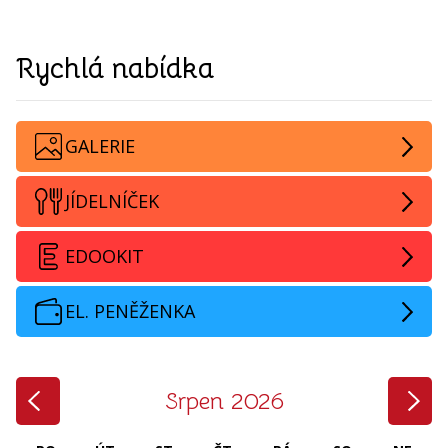
Rychlá nabídka
GALERIE
JÍDELNÍČEK
EDOOKIT
EL. PENĚŽENKA
‹
›
Srpen 2026