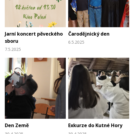
Jarní koncert pěveckého
Čarodějnický den
sboru
6.5.2025
7.5.2025
Den Země
Exkurze do Kutné Hory
30.4.2025
30.4.2025