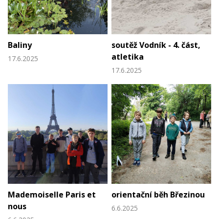
Baliny
soutěž Vodník - 4. část,
atletika
17.6.2025
17.6.2025
Mademoiselle Paris et
orientační běh Březinou
nous
6.6.2025