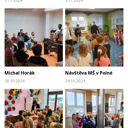
5.11.2024
5.11.2024
Michal Horák
Návštěva MŠ v Polné
26.10.2024
24.10.2024