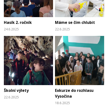
Hasík 2. ročník
Máme se čím chlubit
24.6.2025
22.6.2025
Školní výlety
Exkurze do rozhlasu
Vysočina
22.6.2025
18.6.2025