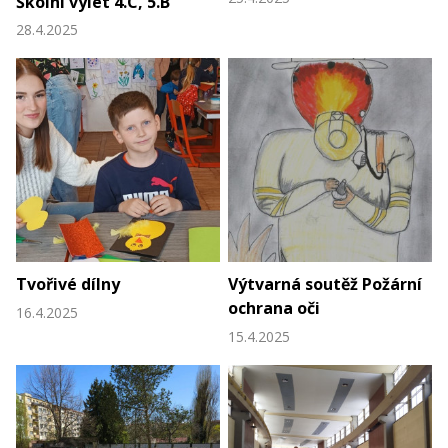
Školní výlet 4.C, 5.B
28.4.2025
Tvořivé dílny
Výtvarná soutěž Požární
ochrana oči
16.4.2025
15.4.2025