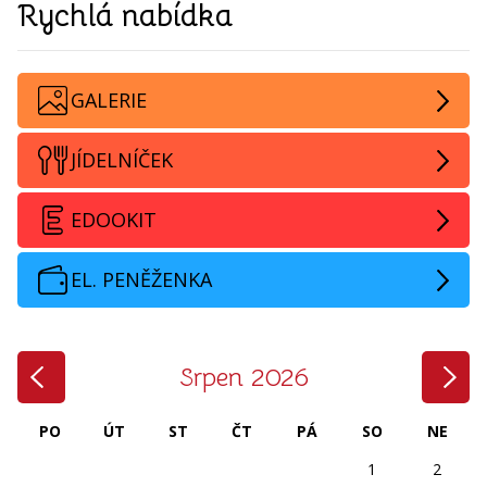
Rychlá nabídka
GALERIE
JÍDELNÍČEK
EDOOKIT
EL. PENĚŽENKA
‹
›
Srpen 2026
PO
ÚT
ST
ČT
PÁ
SO
NE
1
2