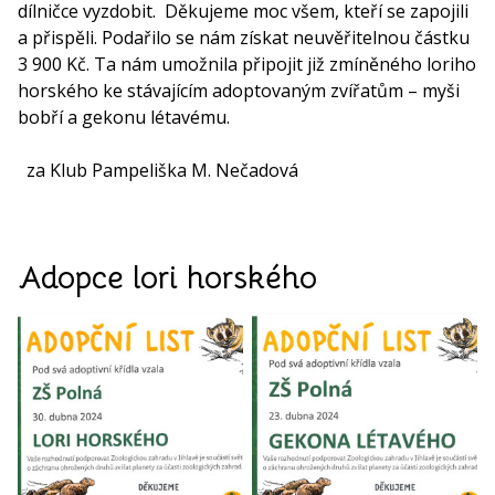
dílničce vyzdobit. Děkujeme moc všem, kteří se zapojili
a přispěli. Podařilo se nám získat neuvěřitelnou částku
3 900 Kč. Ta nám umožnila připojit již zmíněného loriho
horského ke stávajícím adoptovaným zvířatům – myši
bobří a gekonu létavému.
za Klub Pampeliška M. Nečadová
Adopce lori horského