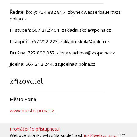
Ředitel školy: 724 882 817, zbynek.wasserbauer@zs-
polna.cz
II. stupeň: 567 212 404, zakladni.skola@polna.cz
I. stupeň: 567 212 223, zakladni.skola@polna.cz
Družina: 727 892 857, alena.vlachova@zs-polna.cz
Jídelna: 567 212 244, zs.jidelna@polna.cz
Zřizovatel
Město Polná
www.mesto-polna.cz
Prohlášení o přístupnosti
Webové stránky vytvořila společnost
just4web.cz s.r.o.
(J4W-