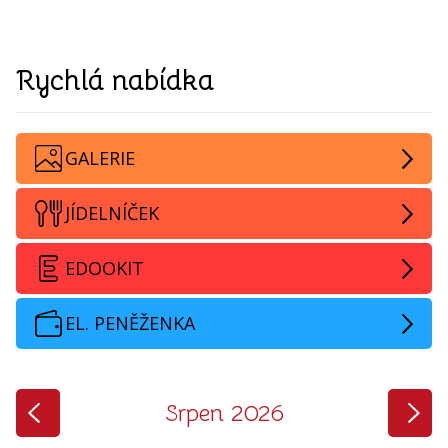
Rychlá nabídka
GALERIE
JÍDELNÍČEK
EDOOKIT
EL. PENĚŽENKA
‹
›
Srpen 2026