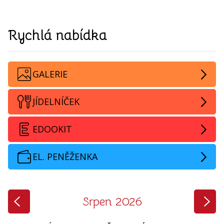
Rychlá nabídka
GALERIE
JÍDELNÍČEK
EDOOKIT
EL. PENĚŽENKA
‹
›
Srpen 2026