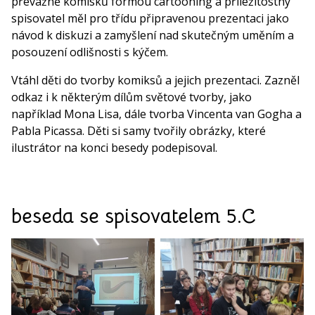
převážně komisků formou cartooning a příležitostný
spisovatel měl pro třídu připravenou prezentaci jako
návod k diskuzi a zamyšlení nad skutečným uměním a
posouzení odlišnosti s kýčem.
Vtáhl děti do tvorby komiksů a jejich prezentaci. Zazněl
odkaz i k některým dílům světové tvorby, jako
například Mona Lisa, dále tvorba Vincenta van Gogha a
Pabla Picassa. Děti si samy tvořily obrázky, které
ilustrátor na konci besedy podepisoval.
beseda se spisovatelem 5.C