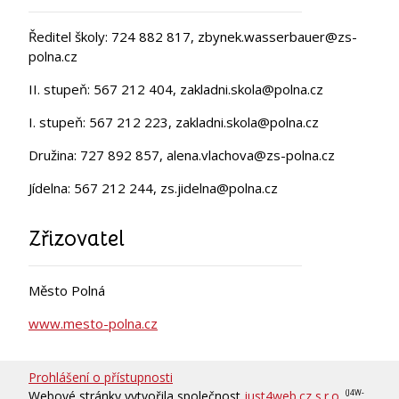
Ředitel školy: 724 882 817, zbynek.wasserbauer@zs-
polna.cz
II. stupeň: 567 212 404, zakladni.skola@polna.cz
I. stupeň: 567 212 223, zakladni.skola@polna.cz
Družina: 727 892 857, alena.vlachova@zs-polna.cz
Jídelna: 567 212 244, zs.jidelna@polna.cz
Zřizovatel
Město Polná
www.mesto-polna.cz
Prohlášení o přístupnosti
Webové stránky vytvořila společnost
just4web.cz s.r.o.
(J4W-