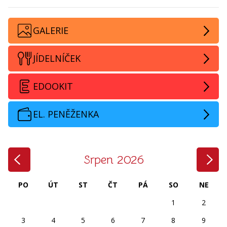
GALERIE
JÍDELNÍČEK
EDOOKIT
EL. PENĚŽENKA
‹
›
Srpen 2026
PO
ÚT
ST
ČT
PÁ
SO
NE
1
2
3
4
5
6
7
8
9