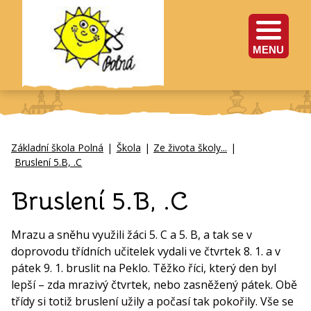
MENU
Základní škola Polná
|
Škola
|
Ze života školy...
|
Bruslení 5.B, .C
Bruslení 5.B, .C
Mrazu a sněhu využili žáci 5. C a 5. B, a tak se v
doprovodu třídních učitelek vydali ve čtvrtek 8. 1. a v
pátek 9. 1. bruslit na Peklo. Těžko říci, který den byl
lepší – zda mrazivý čtvrtek, nebo zasněžený pátek. Obě
třídy si totiž bruslení užily a počasí tak pokořily. Vše se