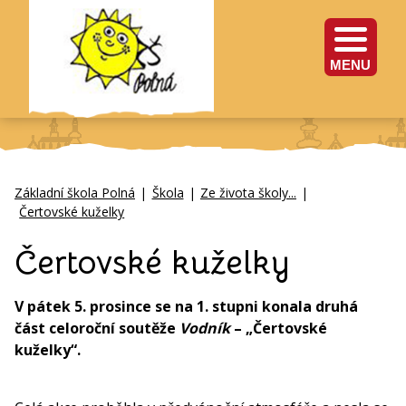
MENU
Základní škola Polná
|
Škola
|
Ze života školy...
|
Čertovské kuželky
Čertovské kuželky
V pátek 5. prosince se na 1. stupni konala druhá
část celoroční soutěže
Vodník
– „Čertovské
kuželky“.