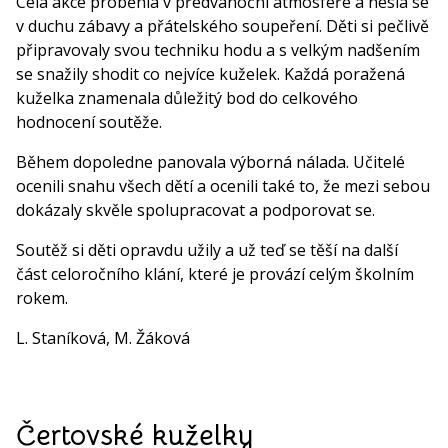
Celá akce proběhla v předvánoční atmosféře a nesla se
v duchu zábavy a přátelského soupeření. Děti si pečlivě
připravovaly svou techniku hodu a s velkým nadšením
se snažily shodit co nejvíce kuželek. Každá poražená
kuželka znamenala důležitý bod do celkového
hodnocení soutěže.
Během dopoledne panovala výborná nálada. Učitelé
ocenili snahu všech dětí a ocenili také to, že mezi sebou
dokázaly skvěle spolupracovat a podporovat se.
Soutěž si děti opravdu užily a už teď se těší na další
část celoročního klání, které je provází celým školním
rokem.
L. Staníková, M. Žáková
Čertovské kuželky