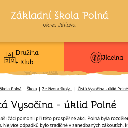
Základní škola Polná
okres Jihlava
Družina
Jídelna
+ Klub
 škola Polná
|
Škola
|
Ze života školy...
|
Čistá Vysočina - úklid Polné
tá Vysočina - úklid Polné
 naši žáci pomohli při této prospěšné akci. Polná byla rozdě
n. Nejvíce odpadků bylo tradičně v zanedbaných zákoutích, k