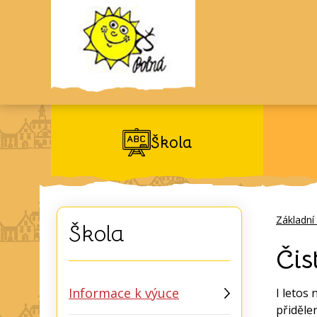
Škola
Základní
Škola
Čis
Informace k výuce
I letos
přiděle