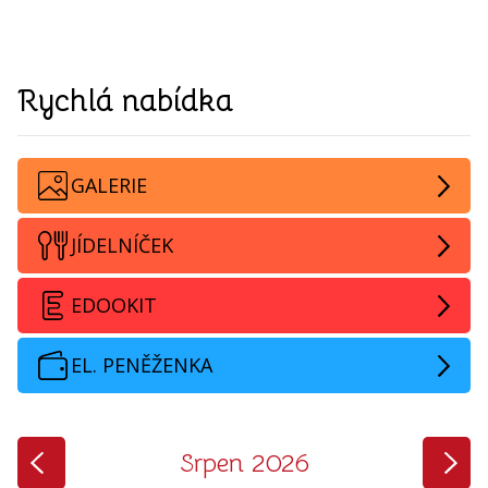
Rychlá nabídka
GALERIE
JÍDELNÍČEK
EDOOKIT
EL. PENĚŽENKA
‹
›
Srpen 2026