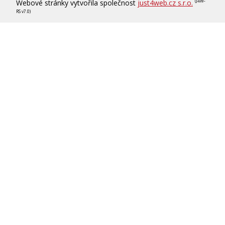
Webové stránky vytvořila společnost
just4web.cz s.r.o.
(J4W-
RS v7.0)