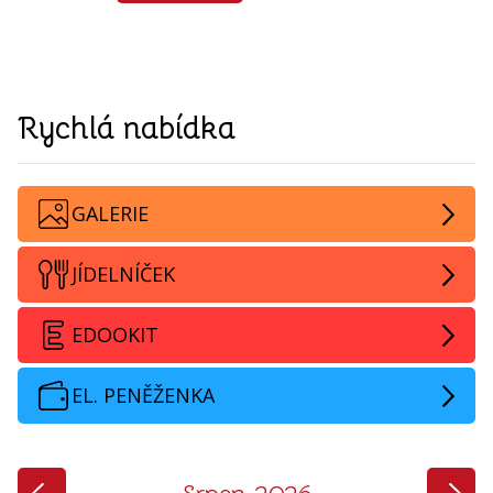
Rychlá nabídka
GALERIE
JÍDELNÍČEK
EDOOKIT
EL. PENĚŽENKA
‹
›