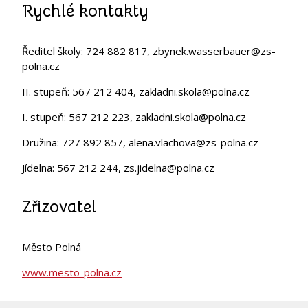
Rychlé kontakty
Ředitel školy: 724 882 817, zbynek.wasserbauer@zs-
polna.cz
II. stupeň: 567 212 404, zakladni.skola@polna.cz
I. stupeň: 567 212 223, zakladni.skola@polna.cz
Družina: 727 892 857, alena.vlachova@zs-polna.cz
Jídelna: 567 212 244, zs.jidelna@polna.cz
Zřizovatel
Město Polná
www.mesto-polna.cz