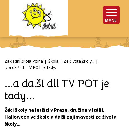
MENU
Základní škola Polná
|
Škola
|
Ze života školy...
|
...a další díl TV POT je tady...
...a další díl TV POT je
tady...
Žáci školy na letišti v Praze, družina v Itálii,
Halloween ve škole a další zajímavosti ze života
školy...