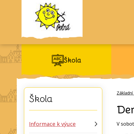
Škola
Základní
Škola
De
Informace k výuce
V sobot