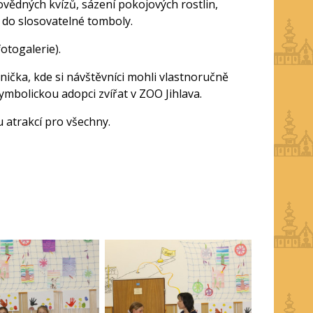
ovědných kvízů, sázení pokojových rostlin,
y do slosovatelné tomboly.
otogalerie).
ička, kde si návštěvníci mohli vlastnoručně
mbolickou adopci zvířat v ZOO Jihlava.
 atrakcí pro všechny.