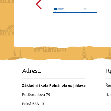
Adresa
R
Základní škola Polná, okres Jihlava
Řed
Poděbradova 79
II.
Polná 588 13
I. 