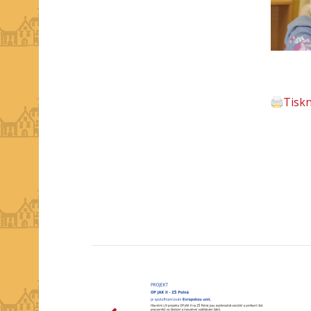
Tisk
předchozí