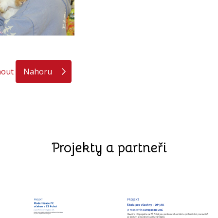
nout
Nahoru
Projekty a partneři