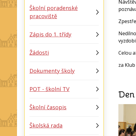
Návštěv
Školní poradenské
poznává
pracoviště
Zpestře
Nedílno
Zápis do 1. třídy
vyzdobi
Žádosti
Celou a
za Klub
Dokumenty školy
POT - školní TV
Den
Školní časopis
Školská rada