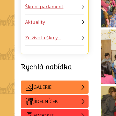
Školní parlament
Aktuality
Ze života školy...
Rychlá nabídka
GALERIE
JÍDELNÍČEK
EDOOKIT