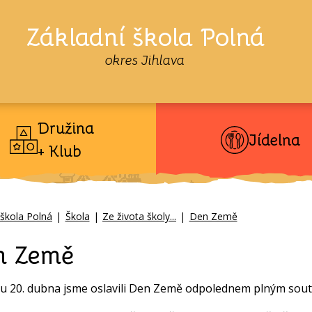
Základní škola Polná
okres Jihlava
Družina
Jídelna
+ Klub
 škola Polná
|
Škola
|
Ze života školy...
|
Den Země
n Země
u 20. dubna jsme oslavili Den Země odpolednem plným sout