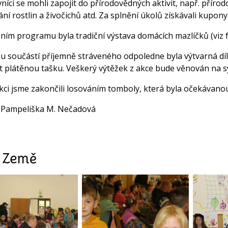
níci se mohli zapojit do přírodovědných aktivit, např. přírod
ní rostlin a živočichů atd. Za splnění úkolů získávali kupon
ním programu byla tradiční výstava domácích mazlíčků (viz f
u součástí příjemně stráveného odpoledne byla výtvarná díln
t plátěnou tašku. Veškerý výtěžek z akce bude věnován na sy
kci jsme zakončili losováním tomboly, která byla očekávanou
 Pampeliška M. Nečadová
 Země