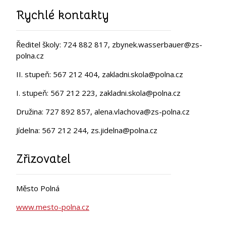
Rychlé kontakty
Ředitel školy: 724 882 817, zbynek.wasserbauer@zs-
polna.cz
II. stupeň: 567 212 404, zakladni.skola@polna.cz
I. stupeň: 567 212 223, zakladni.skola@polna.cz
Družina: 727 892 857, alena.vlachova@zs-polna.cz
Jídelna: 567 212 244, zs.jidelna@polna.cz
Zřizovatel
Město Polná
www.mesto-polna.cz