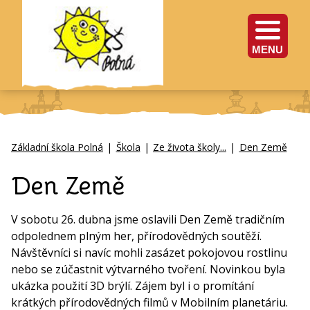
MENU
Základní škola Polná
|
Škola
|
Ze života školy...
|
Den Země
Den Země
V sobotu 26. dubna jsme oslavili Den Země tradičním
odpolednem plným her, přírodovědných soutěží.
Návštěvníci si navíc mohli zasázet pokojovou rostlinu
nebo se zúčastnit výtvarného tvoření. Novinkou byla
ukázka použití 3D brýlí. Zájem byl i o promítání
krátkých přírodovědných filmů v Mobilním planetáriu.