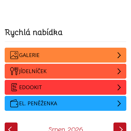
Rychlá nabídka
GALERIE
JÍDELNÍČEK
EDOOKIT
EL. PENĚŽENKA
‹
›
Srpen 2026