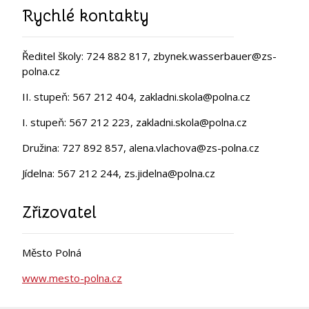
Rychlé kontakty
Ředitel školy: 724 882 817, zbynek.wasserbauer@zs-
polna.cz
II. stupeň: 567 212 404, zakladni.skola@polna.cz
I. stupeň: 567 212 223, zakladni.skola@polna.cz
Družina: 727 892 857, alena.vlachova@zs-polna.cz
Jídelna: 567 212 244, zs.jidelna@polna.cz
Zřizovatel
Město Polná
www.mesto-polna.cz