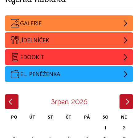
GALERIE
JÍDELNÍČEK
EDOOKIT
EL. PENĚŽENKA
‹
›
Srpen 2026
PO
ÚT
ST
ČT
PÁ
SO
NE
1
2