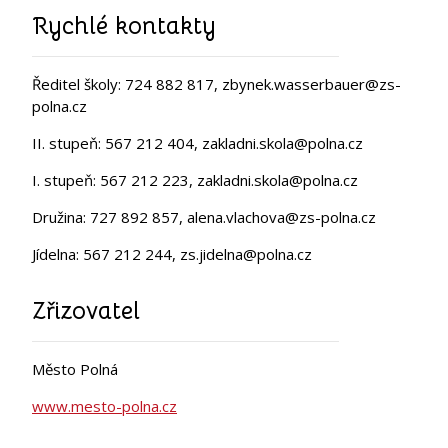
Rychlé kontakty
Ředitel školy: 724 882 817, zbynek.wasserbauer@zs-
polna.cz
II. stupeň: 567 212 404, zakladni.skola@polna.cz
I. stupeň: 567 212 223, zakladni.skola@polna.cz
Družina: 727 892 857, alena.vlachova@zs-polna.cz
Jídelna: 567 212 244, zs.jidelna@polna.cz
Zřizovatel
Město Polná
www.mesto-polna.cz