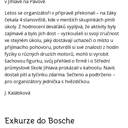
v Jihlavě na Pávově.
Letos se organizátoři v přípravě překonali – na žáky
čekala 4 stanoviště, kde v menších skupinkách plnili
úkoly. Z hodnocení deváťáků vyplývá, že aktivity byly
zajímavé a bylo jich dost – vyzkoušeli si svoji zručnost
ve stejném úkolu, jaký dostávají uchazeči o místo u
přijímacího pohovoru, potvrdili si své znalosti z hodin
fyziky o různých druzích motorů, mohli si vyrobit
šachovou figurku, svůj přehled o firmě i o Střední
průmyslové škole Jihlava prokázali v kahootu. Navíc
dostali pití a tyčinku zdarma. Sečteno a podtrženo –
pro organizátory jednička s hvězdičkou.
J. Kalábková
Exkurze do Bosche