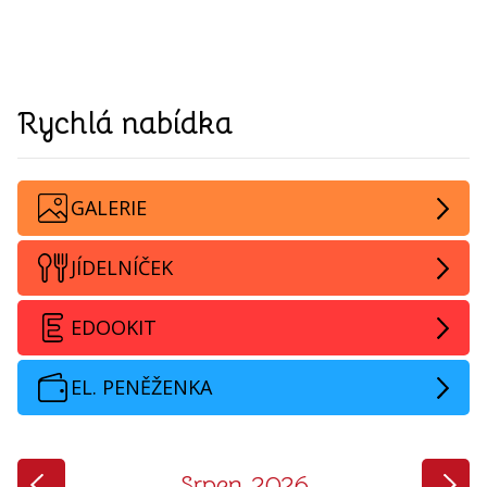
Rychlá nabídka
GALERIE
JÍDELNÍČEK
EDOOKIT
EL. PENĚŽENKA
‹
›
Srpen 2026