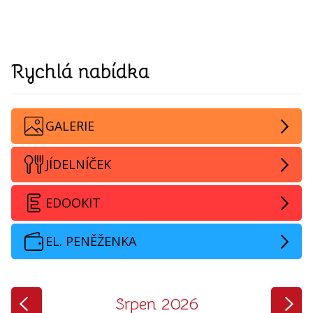
Rychlá nabídka
GALERIE
JÍDELNÍČEK
EDOOKIT
EL. PENĚŽENKA
‹
›
Srpen 2026