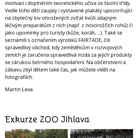
motivací i doplněním teoretického učiva ze školní třídy.
Vedle toho děti zaujaly i vystavené plakáty upozorňující
na zbytečný lov ohrožených zvířat kvůli údajným
léčivým preparátům z nich (např. z nosorožčích rohů) či
jako upomínky pro turisty (kůže, koráli, …). Také se
seznámili s označením výrobků FAIRTADE, čili
spravedlivý obchod, kdy zemědělcům v rozvojových
zemích je zaručena spravedlivá mzda za jejich produkty
se zárukou šetrného hospodaření. Na občerstvení a
zábavu zbyl dětem také čas, jak můžete vidět na
fotografiích.
Martin Lexa
Exkurze ZOO JIhlava