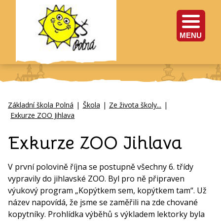
MENU
Základní škola Polná
|
Škola
|
Ze života školy...
|
Exkurze ZOO Jihlava
Exkurze ZOO Jihlava
V první polovině října se postupně všechny 6. třídy
vypravily do jihlavské ZOO. Byl pro ně připraven
výukový program „Kopýtkem sem, kopýtkem tam“. Už
název napovídá, že jsme se zaměřili na zde chované
kopytníky. Prohlídka výběhů s výkladem lektorky byla