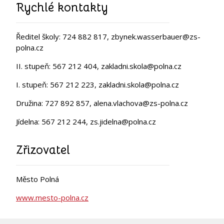
Rychlé kontakty
Ředitel školy: 724 882 817, zbynek.wasserbauer@zs-
polna.cz
II. stupeň: 567 212 404, zakladni.skola@polna.cz
I. stupeň: 567 212 223, zakladni.skola@polna.cz
Družina: 727 892 857, alena.vlachova@zs-polna.cz
Jídelna: 567 212 244, zs.jidelna@polna.cz
Zřizovatel
Město Polná
www.mesto-polna.cz