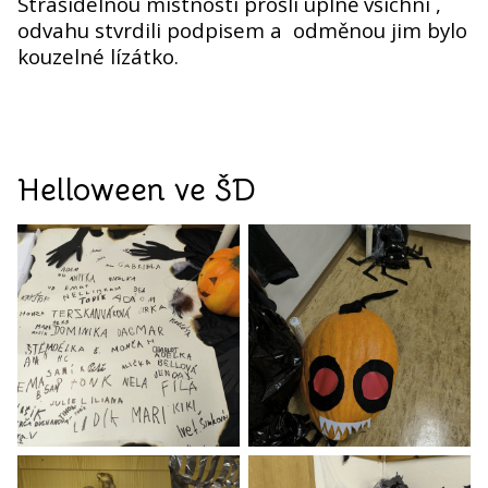
Strašidelnou místností prošli úplně všichni ,
odvahu stvrdili podpisem a odměnou jim bylo
kouzelné lízátko.
Helloween ve ŠD