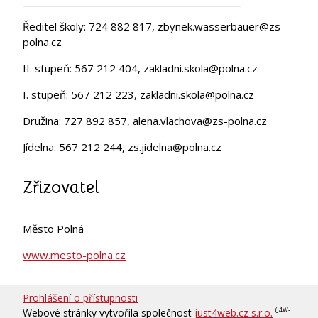
Ředitel školy: 724 882 817, zbynek.wasserbauer@zs-
polna.cz
II. stupeň: 567 212 404, zakladni.skola@polna.cz
I. stupeň: 567 212 223, zakladni.skola@polna.cz
Družina: 727 892 857, alena.vlachova@zs-polna.cz
Jídelna: 567 212 244, zs.jidelna@polna.cz
Zřizovatel
Město Polná
www.mesto-polna.cz
Prohlášení o přístupnosti
Webové stránky vytvořila společnost
just4web.cz s.r.o.
(J4W-