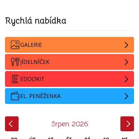
Rychlá nabídka
GALERIE
JÍDELNÍČEK
EDOOKIT
EL. PENĚŽENKA
‹
›
Srpen 2026