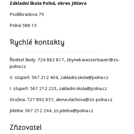
Základní škola Polná, okres Jihlava
Poděbradova 79
Polná 588 13
Rychlé kontakty
Ředitel školy: 724 882 817, zbynek.wasserbauer@zs-
polna.cz
II. stupeň: 567 212 404, zakladni.skola@polna.cz
I. stupeň: 567 212 223, zakladni.skola@polna.cz
Družina: 727 892 857, alena.vlachova@zs-polna.cz
Jídelna: 567 212 244, zs.jidelna@polna.cz
Zřizovatel