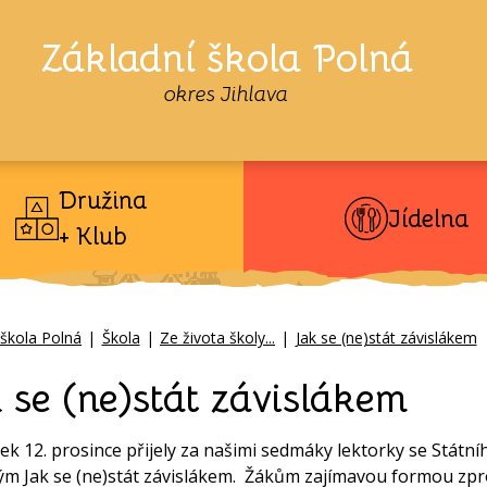
Základní škola Polná
okres Jihlava
Družina
Jídelna
+ Klub
 škola Polná
|
Škola
|
Ze života školy...
|
Jak se (ne)stát závislákem
 se (ne)stát závislákem
tek 12. prosince přijely za našimi sedmáky lektorky se Stá
m Jak se (ne)stát závislákem. Žákům zajímavou formou zpros