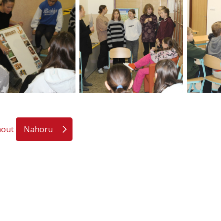
nout
Nahoru