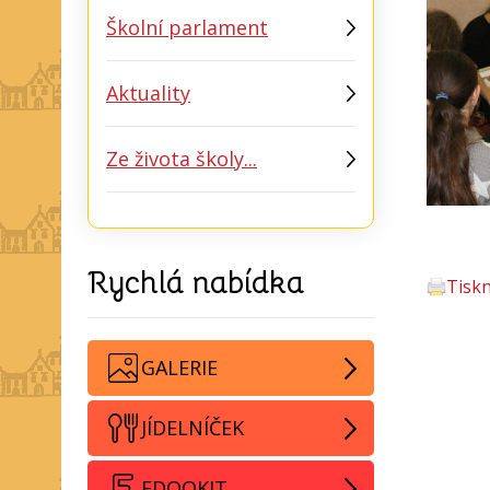
Školní parlament
Aktuality
Ze života školy...
Rychlá nabídka
Tisk
GALERIE
JÍDELNÍČEK
EDOOKIT