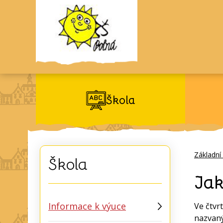
Škola
Základní
Škola
Jak
Informace k výuce
Ve čtvr
nazvaný