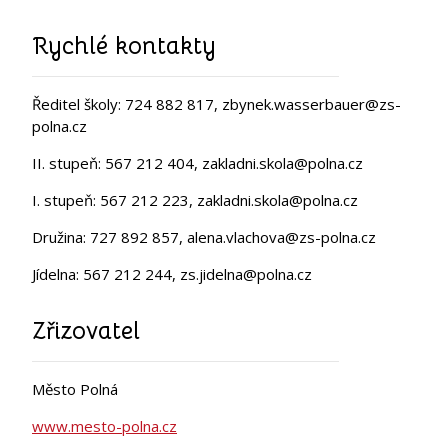
Rychlé kontakty
Ředitel školy: 724 882 817, zbynek.wasserbauer@zs-
polna.cz
II. stupeň: 567 212 404, zakladni.skola@polna.cz
I. stupeň: 567 212 223, zakladni.skola@polna.cz
Družina: 727 892 857, alena.vlachova@zs-polna.cz
Jídelna: 567 212 244, zs.jidelna@polna.cz
Zřizovatel
Město Polná
www.mesto-polna.cz