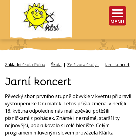
MENU
Základní škola Polná
|
Škola
|
Ze života školy...
|
Jarní koncert
Jarní koncert
Pěvecký sbor prvního stupně obvykle v květnu připravil
vystoupení ke Dni matek. Letos přišla změna: v neděli
18. května odpoledne nás malí zpěváci potěšili
písničkami z pohádek. Známé i neznámé, starší i ty
nejnovější, pobrukovalo si celé hlediště. Celým
programem mluveným slovem provázela Klárka