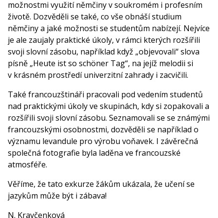
možnostmi využití němčiny v soukromém i profesním
životě. Dozvěděli se také, co vše obnáší studium
němčiny a jaké možnosti se studentům nabízejí. Nejvíce
je ale zaujaly praktické úkoly, v rámci kterých rozšířili
svoji slovní zásobu, například když „objevovali“ slova
písně „Heute ist so schöner Tag“, na jejíž melodii si
v krásném prostředí univerzitní zahrady i zacvičili.
Také francouzštináři pracovali pod vedením studentů
nad praktickými úkoly ve skupinách, kdy si zopakovali a
rozšířili svoji slovní zásobu. Seznamovali se se známými
francouzskými osobnostmi, dozvěděli se například o
významu levandule pro výrobu voňavek. I závěrečná
společná fotografie byla laděna ve francouzské
atmosféře.
Věříme, že tato exkurze žákům ukázala, že učení se
jazykům může být i zábava!
N. Kravčenková