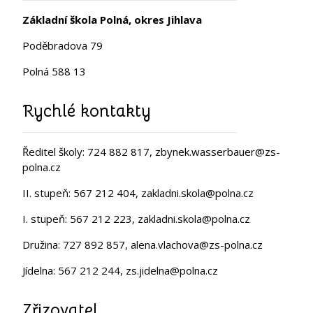
Základní škola Polná, okres Jihlava
Poděbradova 79
Polná 588 13
Rychlé kontakty
Ředitel školy: 724 882 817, zbynek.wasserbauer@zs-
polna.cz
II. stupeň: 567 212 404, zakladni.skola@polna.cz
I. stupeň: 567 212 223, zakladni.skola@polna.cz
Družina: 727 892 857, alena.vlachova@zs-polna.cz
Jídelna: 567 212 244, zs.jidelna@polna.cz
Zřizovatel