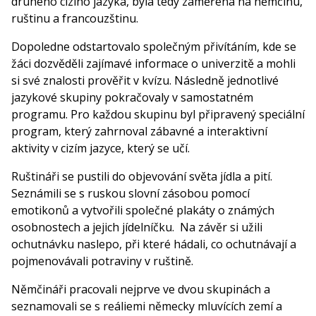
druhého cizího jazyka, byla tedy zaměřena na němčinu,
ruštinu a francouzštinu.
Dopoledne odstartovalo společným přivítáním, kde se
žáci dozvěděli zajímavé informace o univerzitě a mohli
si své znalosti prověřit v kvízu. Následně jednotlivé
jazykové skupiny pokračovaly v samostatném
programu. Pro každou skupinu byl připravený speciální
program, který zahrnoval zábavné a interaktivní
aktivity v cizím jazyce, který se učí.
Ruštináři se pustili do objevování světa jídla a pití.
Seznámili se s ruskou slovní zásobou pomocí
emotikonů a vytvořili společné plakáty o známých
osobnostech a jejich jídelníčku. Na závěr si užili
ochutnávku naslepo, při které hádali, co ochutnávají a
pojmenovávali potraviny v ruštině.
Němčináři pracovali nejprve ve dvou skupinách a
seznamovali se s reáliemi německy mluvících zemí a