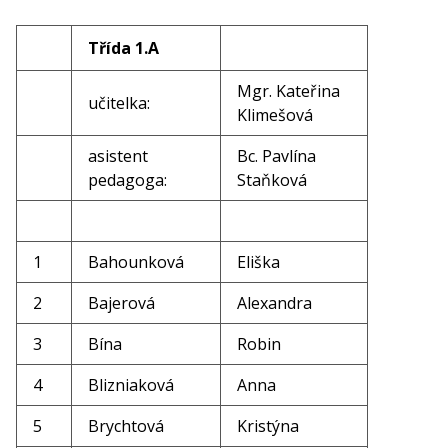
Třída 1.A
Mgr. Kateřina
učitelka:
Klimešová
asistent
Bc. Pavlína
pedagoga:
Staňková
1
Bahounková
Eliška
2
Bajerová
Alexandra
3
Bína
Robin
4
Blizniaková
Anna
5
Brychtová
Kristýna