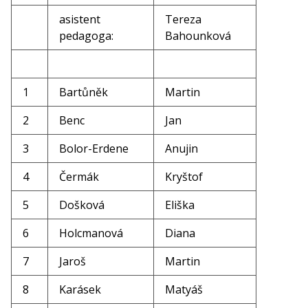
asistent
Tereza
pedagoga:
Bahounková
1
Bartůněk
Martin
2
Benc
Jan
3
Bolor-Erdene
Anujin
4
Čermák
Kryštof
5
Došková
Eliška
6
Holcmanová
Diana
7
Jaroš
Martin
8
Karásek
Matyáš