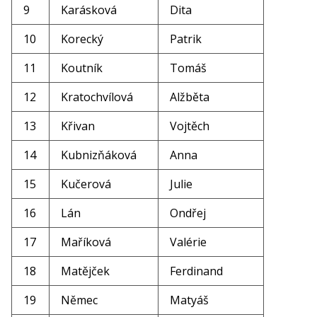
9
Karásková
Dita
10
Korecký
Patrik
11
Koutník
Tomáš
12
Kratochvílová
Alžběta
13
Křivan
Vojtěch
14
Kubnizňáková
Anna
15
Kučerová
Julie
16
Lán
Ondřej
17
Maříková
Valérie
18
Matějček
Ferdinand
19
Němec
Matyáš