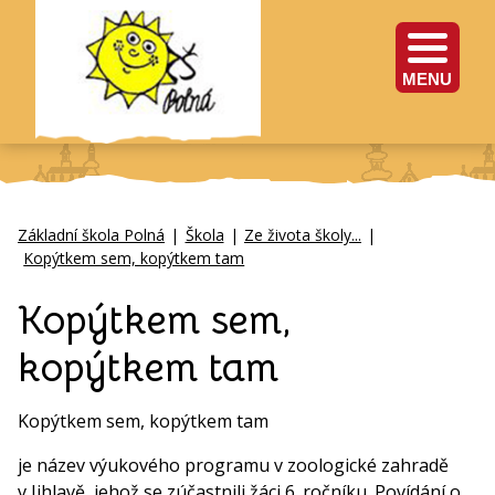
MENU
Základní škola Polná
|
Škola
|
Ze života školy...
|
Kopýtkem sem, kopýtkem tam
Kopýtkem sem,
kopýtkem tam
Kopýtkem sem, kopýtkem tam
je název výukového programu v zoologické zahradě
v Jihlavě, jehož se zúčastnili žáci 6. ročníku. Povídání o