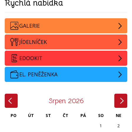
Rychlá nabídka
GALERIE
JÍDELNÍČEK
EDOOKIT
EL. PENĚŽENKA
‹
›
Srpen 2026
PO
ÚT
ST
ČT
PÁ
SO
NE
1
2