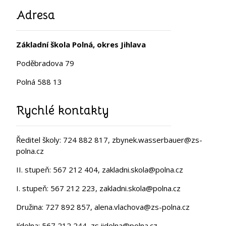
Adresa
Základní škola Polná, okres Jihlava
Poděbradova 79
Polná 588 13
Rychlé kontakty
Ředitel školy: 724 882 817, zbynek.wasserbauer@zs-
polna.cz
II. stupeň: 567 212 404, zakladni.skola@polna.cz
I. stupeň: 567 212 223, zakladni.skola@polna.cz
Družina: 727 892 857, alena.vlachova@zs-polna.cz
Jídelna: 567 212 244, zs.jidelna@polna.cz