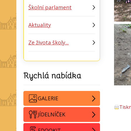
Školní parlament
Aktuality
Ze života školy...
Rychlá nabídka
GALERIE
Tisk
JÍDELNÍČEK
EDOOKIT