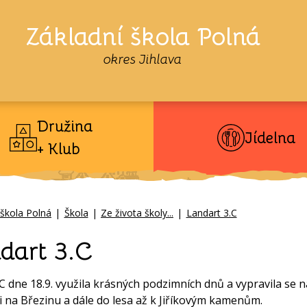
Základní škola Polná
okres Jihlava
Družina
Jídelna
+ Klub
 škola Polná
|
Škola
|
Ze života školy...
|
Landart 3.C
dart 3.C
.C dne 18.9. využila krásných podzimních dnů a vypravila se
i na Březinu a dále do lesa až k Jiříkovým kamenům.