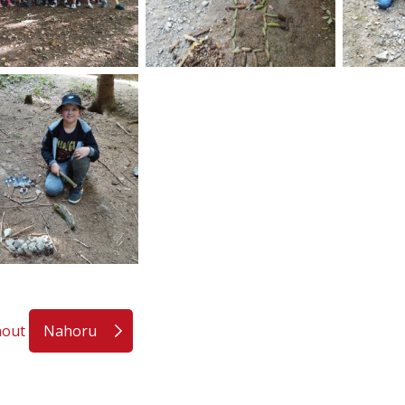
nout
Nahoru