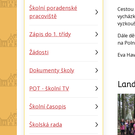
Školní poradenské
Cestou s
pracoviště
vycházk
vyzkouš
Zápis do 1. třídy
Dále dě
na Poln
Žádosti
Eva Ha
Dokumenty školy
Land
POT - školní TV
Školní časopis
Školská rada