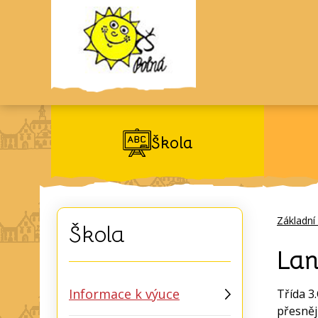
Škola
Základní
Škola
Lan
Informace k výuce
Třída 3
přesněj