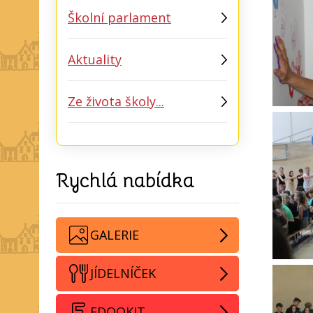
Školní parlament
Aktuality
Ze života školy...
Rychlá nabídka
GALERIE
JÍDELNÍČEK
EDOOKIT