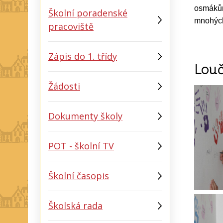
osmákům.
Školní poradenské
mnohých 
pracoviště
Zápis do 1. třídy
Louč
Žádosti
Dokumenty školy
POT - školní TV
Školní časopis
Školská rada