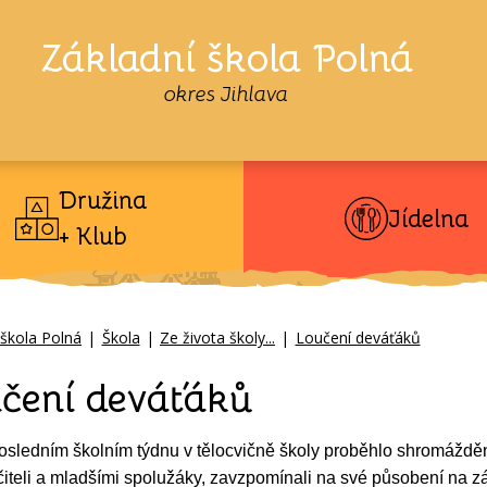
Základní škola Polná
okres Jihlava
Družina
Jídelna
+ Klub
 škola Polná
|
Škola
|
Ze života školy...
|
Loučení deváťáků
čení deváťáků
sledním školním týdnu v tělocvičně školy proběhlo shromáždění
iteli a mladšími spolužáky, zavzpomínali na své působení na zá