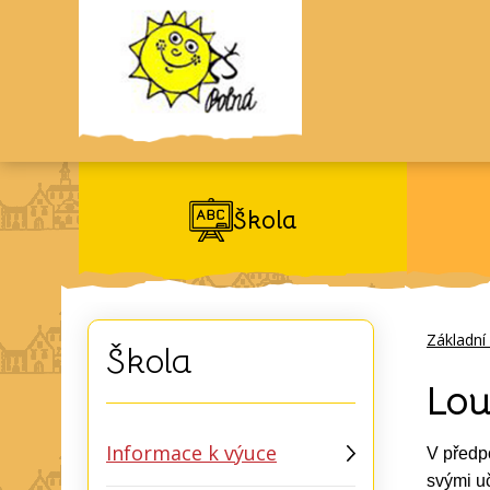
Škola
Základní
Škola
Lou
Informace k výuce
V předpo
svými uč