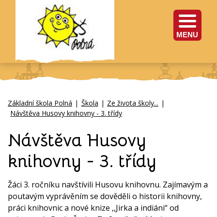
MENU
Základní škola Polná
|
Škola
|
Ze života školy...
|
Návštěva Husovy knihovny - 3. třídy
Návštěva Husovy
knihovny - 3. třídy
Žáci 3. ročníku navštívili Husovu knihovnu. Zajímavým a
poutavým vyprávěním se dověděli o historii knihovny,
práci knihovnic a nové knize ,,Jirka a indiáni“ od