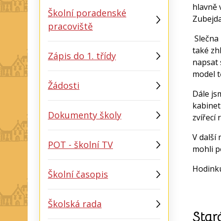
hlavně 
Školní poradenské
Zubejda
pracoviště
Slečna 
také zh
Zápis do 1. třídy
napsat 
model t
Žádosti
Dále js
kabinet
Dokumenty školy
zvířecí 
V další 
POT - školní TV
mohli p
Hodinku
Školní časopis
Školská rada
Star