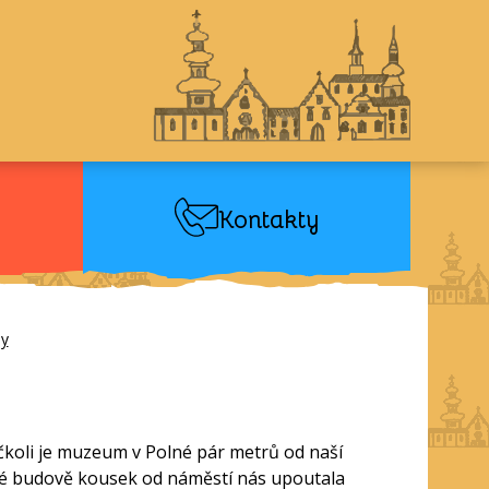
Kontakty
ly
 Ačkoli je muzeum v Polné pár metrů od naší
né budově kousek od náměstí nás upoutala