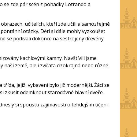
čelo se zde pár scén z pohádky Lotrando a
brazech, učitelích, kteří zde učili a samozřejmě
pontánní otázky. Děti si dále mohly vyzkoušet
sme se podívali dokonce na sestrojený dřevěný
nizovány kachlovými kamny. Navštívili jsme
y naší země, ale i zvířata cizokrajná nebo různé
 třída, jejíž vybavení bylo již modernější. Žáci se
 si zkusit odemknout starodávné hlavní dveře.
dnesly si spoustu zajímavosti o tehdejším učení.