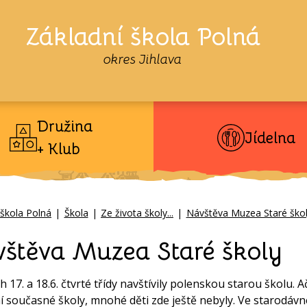
Základní škola Polná
okres Jihlava
Družina
Jídelna
+ Klub
 škola Polná
|
Škola
|
Ze života školy...
|
Návštěva Muzea Staré ško
štěva Muzea Staré školy
h 17. a 18.6. čtvrté třídy navštívily polenskou starou školu.
 současné školy, mnohé děti zde ještě nebyly. Ve starodáv