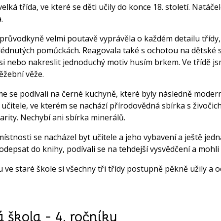
velká třída, ve které se děti učily do konce 18. století. Natá
.
průvodkyně velmi poutavě vyprávěla o každém detailu třídy, o
lédnutých pomůckách. Reagovala také s ochotou na dětské s
si nebo nakreslit jednoduchý motiv husím brkem. Ve třídě j
ěžební věže.
me se podívali na černé kuchyně, které byly následně moder
 učitele, ve kterém se nachází přírodovědná sbírka s živočich
rarity. Nechybí ani sbírka minerálů.
místnosti se nacházel byt učitele a jeho vybavení a ještě jedna
odepsat do knihy, podívali se na tehdejší vysvědčení a mohli
 ve staré škole si všechny tři třídy postupně pěkně užily a o
á škola - 4. ročníky