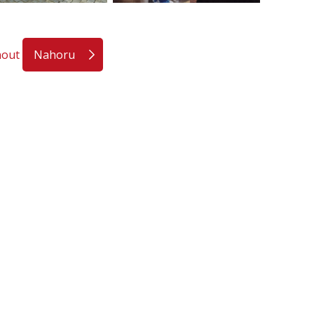
nout
Nahoru