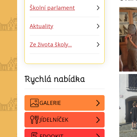
Školní parlament
Aktuality
Ze života školy...
Rychlá nabídka
GALERIE
JÍDELNÍČEK
EDOOKIT