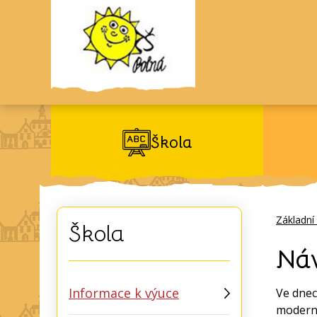
Škola
Základní
Škola
Náv
Informace k výuce
Ve dnec
moderní