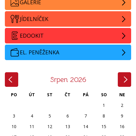
GALERIE
JÍDELNÍČEK
EDOOKIT
EL. PENĚŽENKA
‹
›
Srpen 2026
PO
ÚT
ST
ČT
PÁ
SO
NE
1
2
3
4
5
6
7
8
9
10
11
12
13
14
15
16