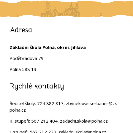
Adresa
Základní škola Polná, okres Jihlava
Poděbradova 79
Polná 588 13
Rychlé kontakty
Ředitel školy: 724 882 817, zbynek.wasserbauer@zs-
polna.cz
II. stupeň: 567 212 404, zakladni.skola@polna.cz
I. stupeň: 567 212 223, zakladni.skola@polna.cz