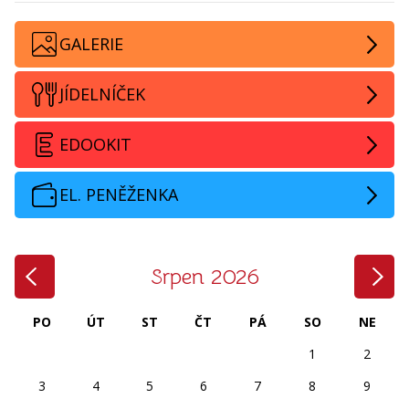
GALERIE
JÍDELNÍČEK
EDOOKIT
EL. PENĚŽENKA
‹
›
Srpen 2026
PO
ÚT
ST
ČT
PÁ
SO
NE
1
2
3
4
5
6
7
8
9