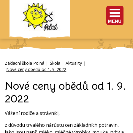
MENU
Základní škola Polná
|
Škola
|
Aktuality
|
Nové ceny obědů od 1. 9. 2022
Nové ceny obědů od 1. 9.
2022
Vážení rodiče a strávníci,
z důvodu trvalého nárůstu cen základních potravin,
jako jsou např. mléko, mléčné výrobky, mouka, ryby a