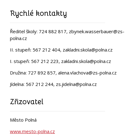
Rychlé kontakty
Ředitel školy: 724 882 817, zbynek.wasserbauer@zs-
polna.cz
II. stupeň: 567 212 404, zakladni.skola@polna.cz
I. stupeň: 567 212 223, zakladni.skola@polna.cz
Družina: 727 892 857, alena.vlachova@zs-polna.cz
Jídelna: 567 212 244, zs.jidelna@polna.cz
Zřizovatel
Město Polná
www.mesto-polna.cz