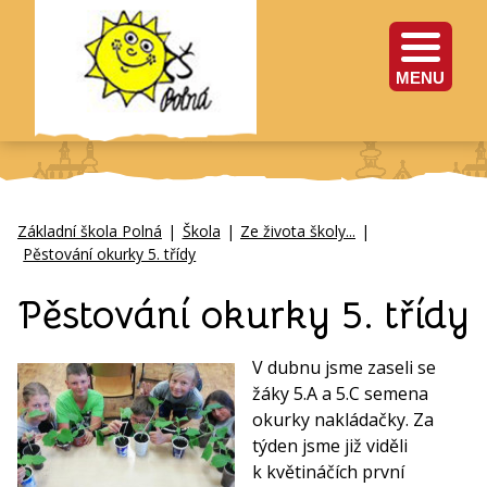
MENU
Základní škola Polná
|
Škola
|
Ze života školy...
|
Pěstování okurky 5. třídy
Pěstování okurky 5. třídy
V dubnu jsme zaseli se
žáky 5.A a 5.C semena
okurky nakládačky. Za
týden jsme již viděli
k květináčích první