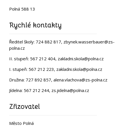
Polná 588 13
Rychlé kontakty
Ředitel školy: 724 882 817, zbynek.wasserbauer@zs-
polna.cz
II. stupeň: 567 212 404, zakladni.skola@polna.cz
I. stupeň: 567 212 223, zakladni.skola@polna.cz
Družina: 727 892 857, alena.vlachova@zs-polna.cz
Jídelna: 567 212 244, zs.jidelna@polna.cz
Zřizovatel
Město Polná