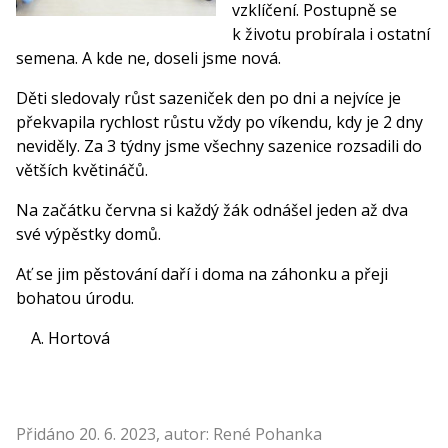
vzklíčení. Postupně se
k životu probírala i ostatní
semena. A kde ne, doseli jsme nová.
Děti sledovaly růst sazeniček den po dni a nejvíce je
překvapila rychlost růstu vždy po víkendu, kdy je 2 dny
neviděly. Za 3 týdny jsme všechny sazenice rozsadili do
větších květináčů.
Na začátku června si každý žák odnášel jeden až dva
své výpěstky domů.
Ať se jim pěstování daří i doma na záhonku a přeji
bohatou úrodu.
Hortová
Přidáno 20. 6. 2023, autor: René Pohanka