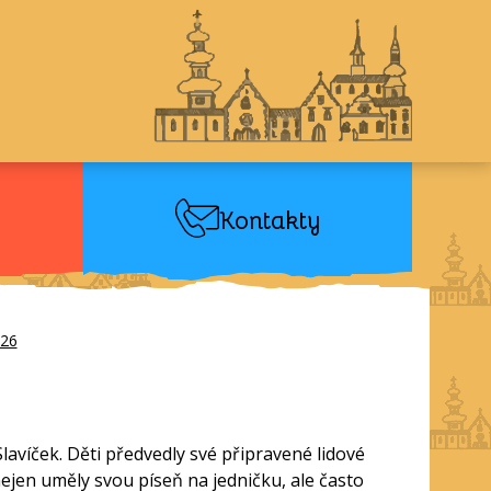
Kontakty
026
Slavíček. Děti předvedly své připravené lidové
nejen uměly svou píseň na jedničku, ale často