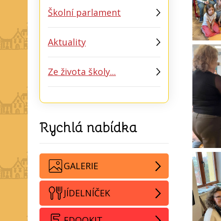
Školní parlament
Aktuality
Ze života školy...
Rychlá nabídka
GALERIE
JÍDELNÍČEK
EDOOKIT