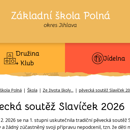
Základní škola Polná
okres Jihlava
Družina
Jídelna
+ Klub
 škola Polná
|
Škola
|
Ze života školy...
|
pěvecká soutěž Slavíček 2
ecká soutěž Slavíček 2026
 2. 2026 se na 1. stupni uskutečnila tradiční pěvecká soutěž 
y a žádný zúčastněný svoji přípravu nepodcenil, tzn. že děti 