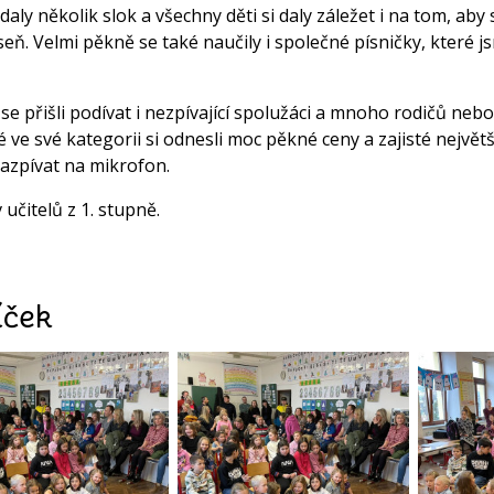
daly několik slok a všechny děti si daly záležet i na tom, aby
seň. Velmi pěkně se také naučily i společné písničky, které j
 se přišli podívat i nezpívající spolužáci a mnoho rodičů nebo
 ve své kategorii si odnesli moc pěkné ceny a zajisté největš
azpívat na mikrofon.
 učitelů z 1. stupně.
íček