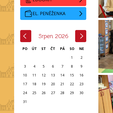
EL. PENĚŽENKA
‹
›
Srpen 2026
PO
ÚT
ST
ČT
PÁ
SO
NE
1
2
3
4
5
6
7
8
9
10
11
12
13
14
15
16
17
18
19
20
21
22
23
24
25
26
27
28
29
30
31