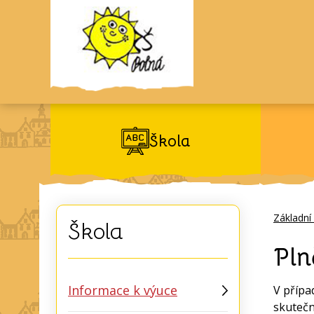
Škola
Základní
Škola
Pln
Informace k výuce
V přípa
skutečn