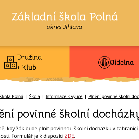
Základní škola Polná
okres Jihlava
Družina
Jídelna
+ Klub
 škola Polná
|
Škola
|
Informace k výuce
|
Plnění povinné školní doc
ění povinné školní docházky
dě, kdy žák bude plnit povinnou školní docházku v zahraničí 
osti. Formulář je k dispozici
ZDE
.