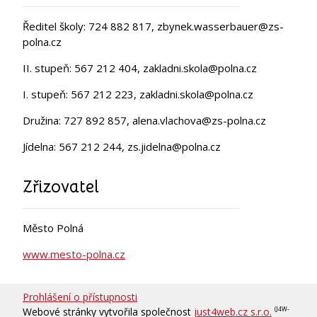
Ředitel školy: 724 882 817, zbynek.wasserbauer@zs-
polna.cz
II. stupeň: 567 212 404, zakladni.skola@polna.cz
I. stupeň: 567 212 223, zakladni.skola@polna.cz
Družina: 727 892 857, alena.vlachova@zs-polna.cz
Jídelna: 567 212 244, zs.jidelna@polna.cz
Zřizovatel
Město Polná
www.mesto-polna.cz
Prohlášení o přístupnosti
Webové stránky vytvořila společnost
just4web.cz s.r.o.
(J4W-