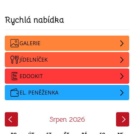
Rychlá nabídka
GALERIE
JÍDELNÍČEK
EDOOKIT
EL. PENĚŽENKA
‹
›
Srpen 2026