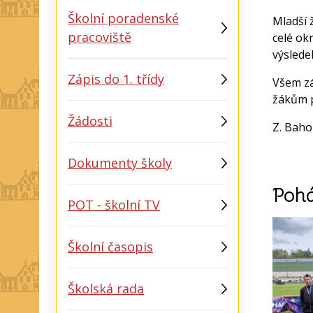
Školní poradenské
Mladší 
pracoviště
celé okr
výslede
Zápis do 1. třídy
Všem zá
žákům p
Žádosti
Z. Baho
Dokumenty školy
Pohá
POT - školní TV
Školní časopis
Školská rada