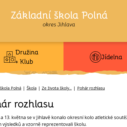
Základní škola Polná
okres Jihlava
Družina
Jídelna
+ Klub
 škola Polná
|
Škola
|
Ze života školy...
|
Pohár rozhlasu
ár rozhlasu
 a 13. května se v Jihlavě konalo okresní kolo atletické sout
h výsledků a vzorně reprezentovali školu.