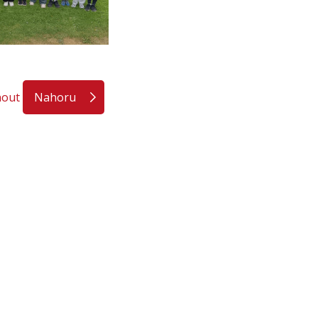
nout
Nahoru