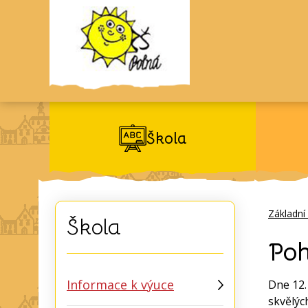
Škola
Základní
Škola
Poh
Informace k výuce
Dne 12.
skvělýc