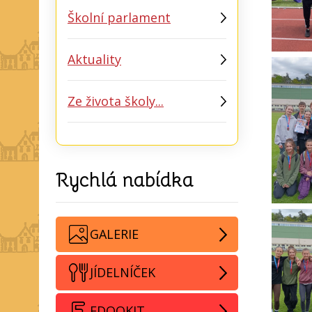
Školní parlament
Aktuality
Ze života školy...
Rychlá nabídka
GALERIE
JÍDELNÍČEK
EDOOKIT