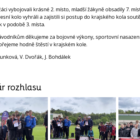
žáci vybojovali krásné 2. místo, mladší žákyně obsadily 7. mís
esní kolo vyhráli a zajistili si postup do krajského kola sout
k v podobě 3. místa.
vodníkům děkujeme za bojovné výkony, sportovní nasazení a
řejeme hodně štěstí v krajském kole.
unková, V. Dvořák, J. Bohdálek
r rozhlasu