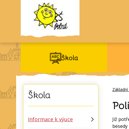
Škola
Základní
Škola
Pol
Informace k výuce
Již pot
besedy 