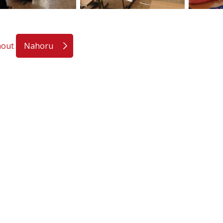
nout
Nahoru