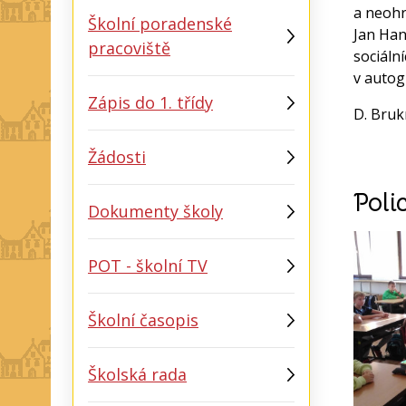
a neohr
Školní poradenské
Jan Han
pracoviště
sociáln
v autog
Zápis do 1. třídy
D. Bru
Žádosti
Poli
Dokumenty školy
POT - školní TV
Školní časopis
Školská rada