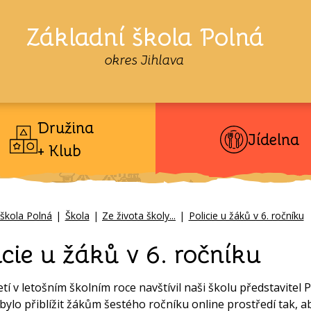
Základní škola Polná
okres Jihlava
Družina
Jídelna
+ Klub
 škola Polná
|
Škola
|
Ze života školy...
|
Policie u žáků v 6. ročníku
icie u žáků v 6. ročníku
řetí v letošním školním roce navštívil naši školu představite
bylo přiblížit žákům šestého ročníku online prostředí tak, aby