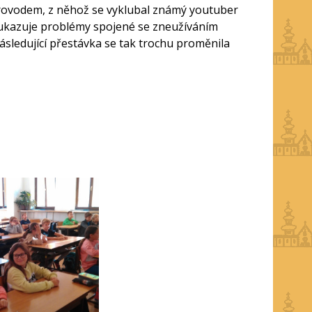
oprovodem, z něhož se vyklubal známý youtuber
hž ukazuje problémy spojené se zneužíváním
následující přestávka se tak trochu proměnila