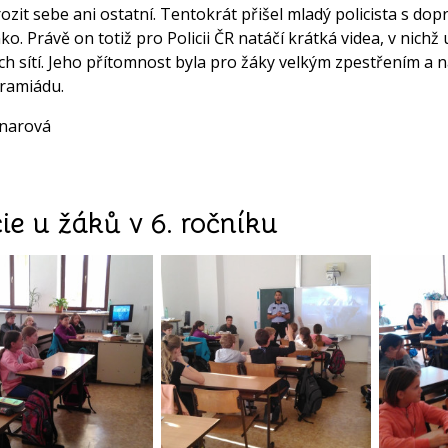
ozit sebe ani ostatní. Tentokrát přišel mladý policista s d
ko. Právě on totiž pro Policii ČR natáčí krátká videa, v nic
ích sítí. Jeho přítomnost byla pro žáky velkým zpestřením a 
ramiádu.
knarová
cie u žáků v 6. ročníku