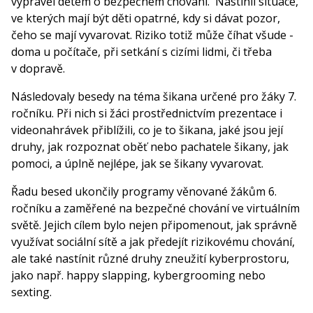
vyprávěl dětem o bezpečném chování. Nastínil situace,
ve kterých mají být děti opatrné, kdy si dávat pozor,
čeho se mají vyvarovat. Riziko totiž může číhat všude -
doma u počítače, při setkání s cizími lidmi, či třeba
v dopravě.
Následovaly besedy na téma šikana určené pro žáky 7.
ročníku. Při nich si žáci prostřednictvím prezentace i
videonahrávek přiblížili, co je to šikana, jaké jsou její
druhy, jak rozpoznat oběť nebo pachatele šikany, jak
pomoci, a úplně nejlépe, jak se šikany vyvarovat.
Řadu besed ukončily programy věnované žákům 6.
ročníku a zaměřené na bezpečné chování ve virtuálním
světě. Jejich cílem bylo nejen připomenout, jak správně
využívat sociální sítě a jak předejít rizikovému chování,
ale také nastínit různé druhy zneužití kyberprostoru,
jako např. happy slapping, kybergrooming nebo
sexting.