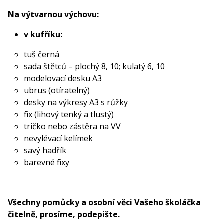
Na výtvarnou výchovu:
v kufříku:
tuš černá
sada štětců – plochý 8, 10; kulatý 6, 10
modelovací desku A3
ubrus (otíratelný)
desky na výkresy A3 s růžky
fix (lihový tenký a tlustý)
tričko nebo zástěra na VV
nevylévací kelímek
savý hadřík
barevné fixy
Všechny pomůcky a osobní věci Vašeho školáčka
čitelně, prosíme, podepište.