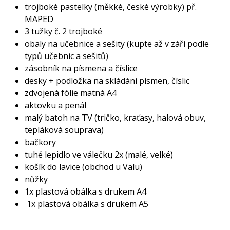
trojboké pastelky (měkké, české výrobky) př.
MAPED
3 tužky č. 2 trojboké
obaly na učebnice a sešity (kupte až v září podle
typů učebnic a sešitů)
zásobník na písmena a číslice
desky + podložka na skládání písmen, číslic
zdvojená fólie matná A4
aktovku a penál
malý batoh na TV (tričko, kraťasy, halová obuv,
tepláková souprava)
bačkory
tuhé lepidlo ve válečku 2x (malé, velké)
košík do lavice (obchod u Valu)
nůžky
1x plastová obálka s drukem A4
1x plastová obálka s drukem A5