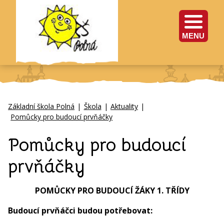
MENU
Základní škola Polná
|
Škola
|
Aktuality
|
Pomůcky pro budoucí prvňáčky
Pomůcky pro budoucí
prvňáčky
POMŮCKY PRO BUDOUCÍ ŽÁKY 1. TŘÍDY
Budoucí prvňáčci budou potřebovat: