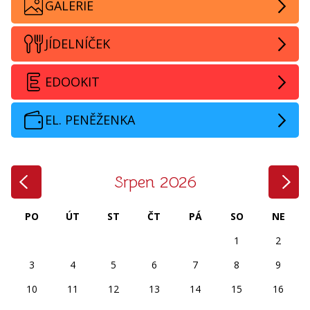
GALERIE
JÍDELNÍČEK
EDOOKIT
EL. PENĚŽENKA
‹
›
Srpen 2026
PO
ÚT
ST
ČT
PÁ
SO
NE
1
2
3
4
5
6
7
8
9
10
11
12
13
14
15
16