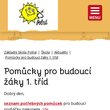
MENU
Základní škola Polná
|
Škola
|
Aktuality
|
Pomůcky pro budoucí žáky 1. tříd
Pomůcky pro budoucí
žáky 1. tříd
Dobrý den,
seznam potřebných pomůcek
pro budoucí
prvňáčky naleznete
zde
.