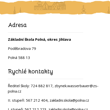
Adresa
Základní škola Polná, okres Jihlava
Poděbradova 79
Polná 588 13
Rychlé kontakty
Ředitel školy: 724 882 817, zbynek.wasserbauer@zs-
polna.cz
II. stupeň: 567 212 404, zakladni.skola@polna.cz
I. stupeň: 567 212 223, zakladni.skola@polna.cz