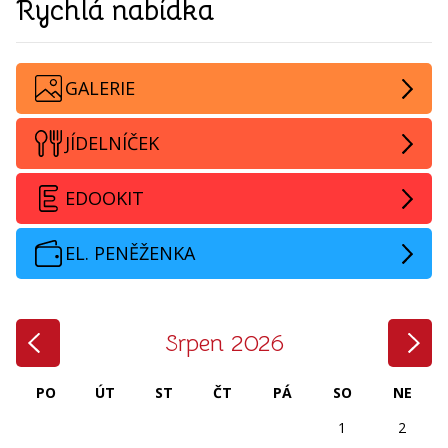
Rychlá nabídka
GALERIE
JÍDELNÍČEK
EDOOKIT
EL. PENĚŽENKA
‹
›
Srpen 2026
PO
ÚT
ST
ČT
PÁ
SO
NE
1
2