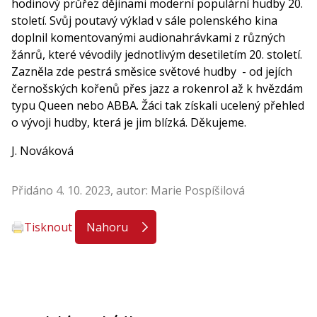
hodinový průřez dějinami moderní populární hudby 20.
století. Svůj poutavý výklad v sále polenského kina
doplnil komentovanými audionahrávkami z různých
žánrů, které vévodily jednotlivým desetiletím 20. století.
Zazněla zde pestrá směsice světové hudby - od jejích
černošských kořenů přes jazz a rokenrol až k hvězdám
typu Queen nebo ABBA. Žáci tak získali ucelený přehled
o vývoji hudby, která je jim blízká. Děkujeme.
J. Nováková
Přidáno 4. 10. 2023, autor: Marie Pospíšilová
Tisknout
Nahoru