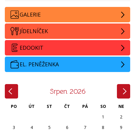
GALERIE
JÍDELNÍČEK
EDOOKIT
EL. PENĚŽENKA
‹
›
Srpen 2026
PO
ÚT
ST
ČT
PÁ
SO
NE
1
2
3
4
5
6
7
8
9