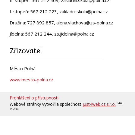
II. stupeň: 567 212 404, zakladni.skola@polna.cz
I. stupeň: 567 212 223, zakladni.skola@polna.cz
Družina: 727 892 857, alena.vlachova@zs-polna.cz
Jídelna: 567 212 244, zs.jidelna@polna.cz
Zřizovatel
Město Polná
www.mesto-polna.cz
Prohlášení o přístupnosti
Webové stránky vytvořila společnost
just4web.cz s.r.o.
(J4W-
RS v7.0)