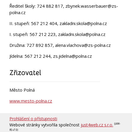
Ředitel školy: 724 882 817, zbynek.wasserbauer@zs-
polna.cz
II. stupeň: 567 212 404, zakladni.skola@polna.cz
I. stupeň: 567 212 223, zakladni.skola@polna.cz
Družina: 727 892 857, alena.vlachova@zs-polna.cz
Jídelna: 567 212 244, zs.jidelna@polna.cz
Zřizovatel
Město Polná
www.mesto-polna.cz
Prohlášení o přístupnosti
Webové stránky vytvořila společnost
just4web.cz s.r.o.
(J4W-
RS v7.0)