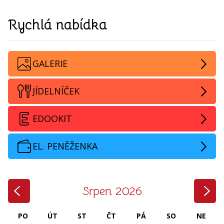
Rychlá nabídka
GALERIE
JÍDELNÍČEK
EDOOKIT
EL. PENĚŽENKA
‹
›
Srpen 2026
PO
ÚT
ST
ČT
PÁ
SO
NE