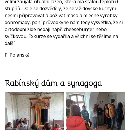
velmi zaujala rituální lázeň, která má stálou teplotu 6
stupňů. Dále se dozvěděly, že se v židovské kuchyni
nesmí připravovat a požívat maso a mléčné výrobky
dohromady, paní průvodkyně nám tedy vysvětlila, že si
ortodoxní židé nedají např. cheeseburger nebo
svíčkovou. Exkurze se vydařila a všichni se těšíme na
další.
P. Polanská
Rabínský dům a synagoga