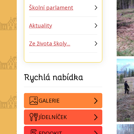
Školní parlament
Aktuality
Ze života školy...
Rychlá nabídka
GALERIE
JÍDELNÍČEK
EDOOKIT