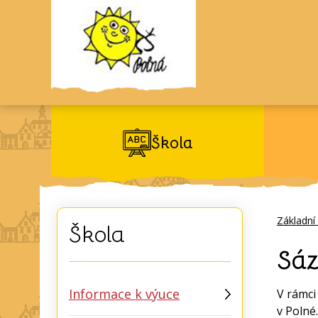
Škola
Základní
Škola
Sáz
Informace k výuce
V rámci
v Polné