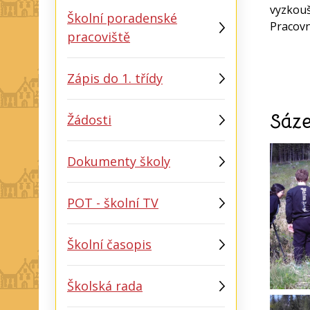
vyzkouš
Školní poradenské
Pracovn
pracoviště
Zápis do 1. třídy
Sáze
Žádosti
Dokumenty školy
POT - školní TV
Školní časopis
Školská rada