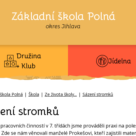
Základní škola Polná
okres Jihlava
Družina
Jídelna
+ Klub
 škola Polná
|
Škola
|
Ze života školy...
|
Sázení stromků
ení stromků
 pracovních činností v 7. třídách jsme prováděli praxi na po
. Zde se nám věnovali manželé Prokešovi, kteří zajistili mater