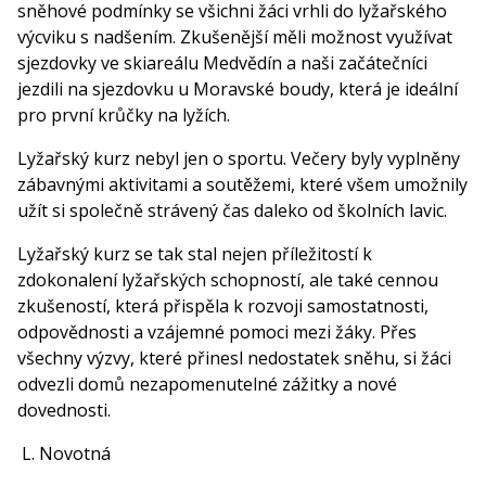
sněhové podmínky se všichni žáci vrhli do lyžařského
výcviku s nadšením. Zkušenější měli možnost využívat
sjezdovky ve skiareálu Medvědín a naši začátečníci
jezdili na sjezdovku u Moravské boudy, která je ideální
pro první krůčky na lyžích.
Lyžařský kurz nebyl jen o sportu. Večery byly vyplněny
zábavnými aktivitami a soutěžemi, které všem umožnily
užít si společně strávený čas daleko od školních lavic.
Lyžařský kurz se tak stal nejen příležitostí k
zdokonalení lyžařských schopností, ale také cennou
zkušeností, která přispěla k rozvoji samostatnosti,
odpovědnosti a vzájemné pomoci mezi žáky. Přes
všechny výzvy, které přinesl nedostatek sněhu, si žáci
odvezli domů nezapomenutelné zážitky a nové
dovednosti.
L. Novotná