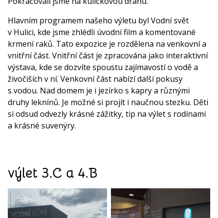
Pokračovali jsme na kuličkovou dráhu.
Hlavním programem našeho výletu byl Vodní svět
v Hulici, kde jsme zhlédli úvodní film a komentované
krmení raků. Tato expozice je rozdělena na venkovní a
vnitřní část. Vnitřní část je zpracována jako interaktivní
výstava, kde se dozvíte spoustu zajímavostí o vodě a
živočiších v ní. Venkovní část nabízí další pokusy
s vodou. Nad domem je i jezírko s kapry a různými
druhy leknínů. Je možné si projít i naučnou stezku. Děti
si odsud odvezly krásné zážitky, tip na výlet s rodinami
a krásné suvenýry.
výlet 3.C a 4.B