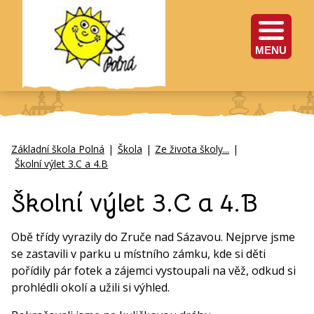
MENU
Základní škola Polná
|
Škola
|
Ze života školy...
|
Školní výlet 3.C a 4.B
Školní výlet 3.C a 4.B
Obě třídy vyrazily do Zruče nad Sázavou. Nejprve jsme
se zastavili v parku u místního zámku, kde si děti
pořídily pár fotek a zájemci vystoupali na věž, odkud si
prohlédli okolí a užili si výhled.