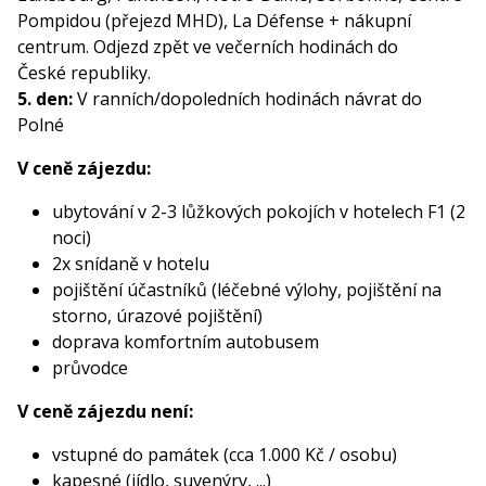
Pompidou (přejezd MHD), La Défense + nákupní
centrum. Odjezd zpět ve večerních hodinách do
České republiky.
5. den:
V ranních/dopoledních hodinách návrat do
Polné
V ceně zájezdu:
ubytování v 2-3 lůžkových pokojích v hotelech F1 (2
noci)
2x snídaně v hotelu
pojištění účastníků (léčebné výlohy, pojištění na
storno, úrazové pojištění)
doprava komfortním autobusem
průvodce
V ceně zájezdu není:
vstupné do památek (cca 1.000 Kč / osobu)
kapesné (jídlo, suvenýry, ...)