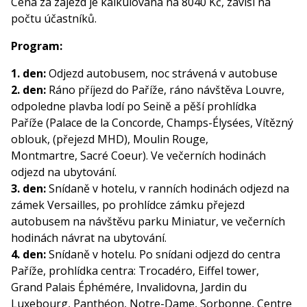
Cena za zájezd je kalkulována na 8040 Kč, závisí na
počtu účastníků.
Program:
1. den:
Odjezd autobusem, noc strávená v autobuse
2. den:
Ráno příjezd do Paříže, ráno návštěva Louvre,
odpoledne plavba lodí po Seině a pěší prohlídka
Paříže (Palace de la Concorde, Champs-Élysées, Vítězný
oblouk, (přejezd MHD), Moulin Rouge,
Montmartre, Sacré Coeur). Ve večerních hodinách
odjezd na ubytování.
3. den:
Snídaně v hotelu, v ranních hodinách odjezd na
zámek Versailles, po prohlídce zámku přejezd
autobusem na návštěvu parku Miniatur, ve večerních
hodinách návrat na ubytování.
4. den:
Snídaně v hotelu. Po snídani odjezd do centra
Paříže, prohlídka centra: Trocadéro, Eiffel tower,
Grand Palais Éphémére, Invalidovna, Jardin du
Luxebourg, Panthéon, Notre-Dame, Sorbonne, Centre