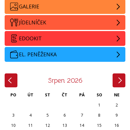
GALERIE
JÍDELNÍČEK
EDOOKIT
EL. PENĚŽENKA
‹
›
Srpen 2026
PO
ÚT
ST
ČT
PÁ
SO
NE
1
2
3
4
5
6
7
8
9
10
11
12
13
14
15
16